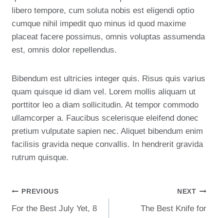
libero tempore, cum soluta nobis est eligendi optio
cumque nihil impedit quo minus id quod maxime
placeat facere possimus, omnis voluptas assumenda
est, omnis dolor repellendus.
Bibendum est ultricies integer quis. Risus quis varius
quam quisque id diam vel. Lorem mollis aliquam ut
porttitor leo a diam sollicitudin. At tempor commodo
ullamcorper a. Faucibus scelerisque eleifend donec
pretium vulputate sapien nec. Aliquet bibendum enim
facilisis gravida neque convallis. In hendrerit gravida
rutrum quisque.
Post
PREVIOUS
NEXT
For the Best July Yet, 8
The Best Knife for
Navigation